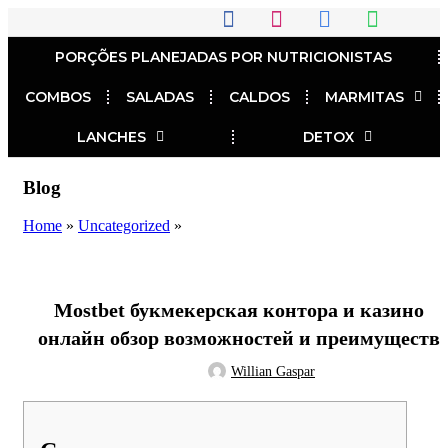
PORÇÕES PLANEJADAS POR NUTRICIONISTAS​
COMBOS
SALADAS
CALDOS
MARMITAS
LANCHES
DETOX
Blog
Home
»
Uncategorized
»
UNCATEGORIZED
Mostbet букмекерская контора и казино
онлайн обзор возможностей и преимуществ
Willian Gaspar