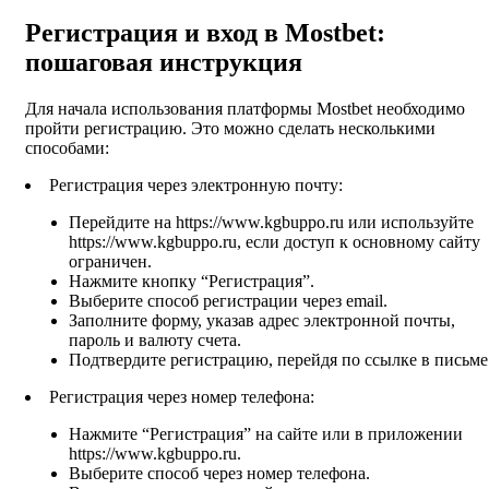
Регистрация и вход в Mostbet:
пошаговая инструкция
Для начала использования платформы Mostbet необходимо
пройти регистрацию. Это можно сделать несколькими
способами:
Регистрация через электронную почту:
Перейдите на https://www.kgbuppo.ru или используйте
https://www.kgbuppo.ru, если доступ к основному сайту
ограничен.
Нажмите кнопку “Регистрация”.
Выберите способ регистрации через email.
Заполните форму, указав адрес электронной почты,
пароль и валюту счета.
Подтвердите регистрацию, перейдя по ссылке в письме
Регистрация через номер телефона:
Нажмите “Регистрация” на сайте или в приложении
https://www.kgbuppo.ru.
Выберите способ через номер телефона.