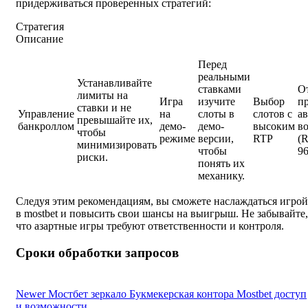
придерживаться проверенных стратегий:
Стратегия
Описание
Перед
реальными
Устанавливайте
ставками
О
лимиты на
Игра
изучите
Выбор
п
ставки и не
Управление
на
слоты в
слотов с
ав
превышайте их,
банкроллом
демо-
демо-
высоким
в
чтобы
режиме
версии,
RTP
(
минимизировать
чтобы
9
риски.
понять их
механику.
Следуя этим рекомендациям, вы сможете наслаждаться игрой
в mostbet и повысить свои шансы на выигрыш. Не забывайте,
что азартные игры требуют ответственности и контроля.
Сроки обработки запросов
Newer
Мостбет зеркало Букмекерская контора Mostbet доступ
и возможности