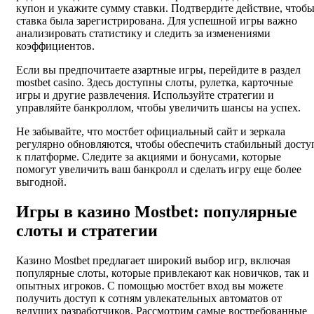
купон и укажите сумму ставки. Подтвердите действие, чтоб
ставка была зарегистрирована. Для успешной игры важно
анализировать статистику и следить за изменениями
коэффициентов.
Если вы предпочитаете азартные игры, перейдите в раздел
mostbet casino. Здесь доступны слоты, рулетка, карточные
игры и другие развлечения. Используйте стратегии и
управляйте банкроллом, чтобы увеличить шансы на успех.
Не забывайте, что мостбет официальный сайт и зеркала
регулярно обновляются, чтобы обеспечить стабильный досту
к платформе. Следите за акциями и бонусами, которые
помогут увеличить ваш банкролл и сделать игру еще более
выгодной.
Игры в казино Mostbet: популярные
слоты и стратегии
Казино Mostbet предлагает широкий выбор игр, включая
популярные слоты, которые привлекают как новичков, так и
опытных игроков. С помощью мостбет вход вы можете
получить доступ к сотням увлекательных автоматов от
ведущих разработчиков. Рассмотрим самые востребованные