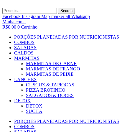
Search
Facebook
Instagram
Map-marker-alt
Whatsapp
Minha conta
R$
0,00
0
Carrinho
PORÇÕES PLANEJADAS POR NUTRICIONISTAS​
COMBOS
SALADAS
CALDOS
MARMITAS
MARMITAS DE CARNE
MARMITAS DE FRANGO
MARMITAS DE PEIXE
LANCHES
CUSCUZ & TAPIOCAS
PIZZA BROTINHO
SALGADOS & DOCES
DETOX
DETOX
SUCHÁ
PORÇÕES PLANEJADAS POR NUTRICIONISTAS​
COMBOS
SALADAS