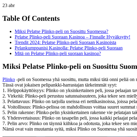
23
abr
Table Of Contents
Miksi Pelatse Plinko-peli on Suosittu Suomessa?
Pelatse Plinko-peli Suoraan Kasinoa – Finnalle Hyväksytty!
Trendit 2024: Pelatse Plinko-peli Suoraan Kasinoista
Pelankumppanisi Kasinolla: Pelatse Plinko-peli Suoraan
Mitä on Pelatse Plinko-peli suoraan kasinoa?
Miksi Pelatse Plinko-peli on Suosittu Suo
Plinko
-peli on Suomessa yhä suosittu, mutta miksi tätä onni peliä on ni
Tässä ovat jokaisen pelipankki-harrastajan tärkeimmät syyt:
1. Helppokäyttöisyys: Plinko on yksinkertainen peli, jossa pelaajan tavo
2. Virkeitä: Plinko-peli perustuu satunnaisuuteen, joka tekee sen miell
3. Pelattavuus: Plinko on tarjolla useissa eri nettikasinoissa, joissa 
4. Voitollisuus: Plinko-pelissa on mahdollisuus voittaa suuret summat r
5. Pelin rakenne: Plinko-pelin yksinkertainen rakenne vie pelatajan ta
6. Yhdenvertaisuus: Plinko on tasapelin peli, jossa kaikki pelaajat pela
7. Pelin arvo: Plinko on täynnä kiihkoa ja odotusta, joka tekee sen mie
Nämä ovat vain muutamia syitä, miksi Plinko on Suomessa yhä suosittu.