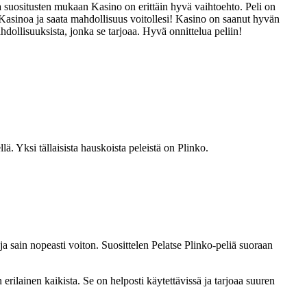
 suositusten mukaan Kasino on erittäin hyvä vaihtoehto. Peli on
an Kasinoa ja saata mahdollisuus voitollesi! Kasino on saanut hyvän
ahdollisuuksista, jonka se tarjoaa. Hyvä onnittelua peliin!
llä. Yksi tällaisista hauskoista peleistä on Plinko.
ja sain nopeasti voiton. Suosittelen Pelatse Plinko-peliä suoraan
erilainen kaikista. Se on helposti käytettävissä ja tarjoaa suuren