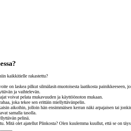
messa?
in kaikkitielle rakastettu?
ite on laskea pilkut silmälasit-muotoisesta laatikosta painikkeeseen, jok
yttävän ja vaihtelevän.
pelaajat voivat pelata mukavuuden ja käyttöönoton mukaan.
ahaa, joka tekee sen erittäin miellyttävänpelin.
kaisin aikoihin, jolloin hän ensimmäisen kerran näki arpajaisen tai jonk
avat samalla tasolla.
llyttävän pelinä.
 Mitä olet ajatellut Plinkosta? Olen kuulemma kuullut, että se on täys