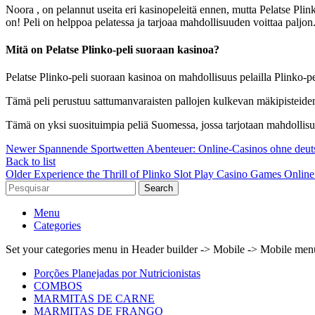
Noora , on pelannut useita eri kasinopeleitä ennen, mutta Pelatse Plin
on! Peli on helppoa pelatessa ja tarjoaa mahdollisuuden voittaa paljon.
Mitä on Pelatse Plinko-peli suoraan kasinoa?
Pelatse Plinko-peli suoraan kasinoa on mahdollisuus pelailla Plinko-pel
Tämä peli perustuu sattumanvaraisten pallojen kulkevan mäkipisteide
Tämä on yksi suosituimpiа peliä Suomessa, jossa tarjotaan mahdolli
Newer
Spannende Sportwetten Abenteuer: Online-Casinos ohne deut
Back to list
Older
Experience the Thrill of Plinko Slot Play Casino Games Onlin
Search
Menu
Categories
Set your categories menu in Header builder -> Mobile -> Mobile m
Porções Planejadas por Nutricionistas
COMBOS
MARMITAS DE CARNE
MARMITAS DE FRANGO