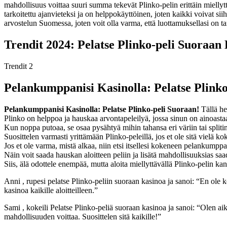
mahdollisuus voittaa suuri summa tekevät Plinko-pelin erittäin miell
tarkoitettu ajanvieteksi ja on helppokäyttöinen, joten kaikki voivat si
arvostelun Suomessa, joten voit olla varma, että luottamuksellasi on tar
Trendit 2024: Pelatse Plinko-peli Suoraan 
Trendit 2
Pelankumppanisi Kasinolla: Pelatse Plink
Pelankumppanisi Kasinolla: Pelatse Plinko-peli Suoraan!
Tällä het
Plinko on helppoa ja hauskaa arvontapeleilyä, jossa sinun on ainoasta
Kun noppa putoaa, se osaa pysähtyä mihin tahansa eri väriin tai splitin
Suosittelen varmasti yrittämään Plinko-peleillä, jos et ole sitä vielä k
Jos et ole varma, mistä alkaa, niin etsi itsellesi kokeneen pelankumpp
Näin voit saada hauskan aloitteen peliin ja lisätä mahdollisuuksias saa
Siis, älä odottele enempää, mutta aloita miellyttävällä Plinko-pelin ka
Anni , rupesi pelatse Plinko-peliin suoraan kasinoa ja sanoi: “En ole k
kasinoa kaikille aloitteilleen.”
Sami , kokeili Pelatse Plinko-peliä suoraan kasinoa ja sanoi: “Olen aik
mahdollisuuden voittaa. Suosittelen sitä kaikille!”