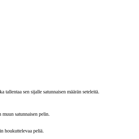
a tallentaa sen sijalle satunnaisen määrän seteleitä.
in muun satunnaisen pelin.
in houkuttelevaa peliä.