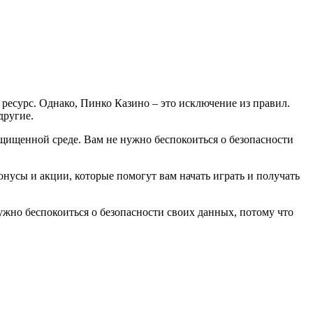
ресурс. Однако, Пинко Казино – это исключение из правил.
другие.
ащищенной среде. Вам не нужно беспокоиться о безопасности
нусы и акции, которые помогут вам начать играть и получать
ужно беспокоиться о безопасности своих данных, потому что