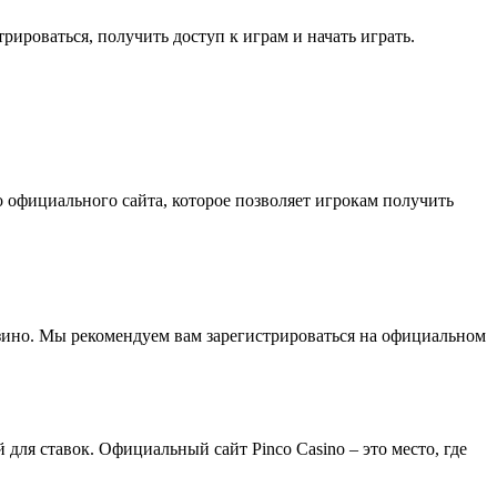
трироваться, получить доступ к играм и начать играть.
ло официального сайта, которое позволяет игрокам получить
азино. Мы рекомендуем вам зарегистрироваться на официальном
для ставок. Официальный сайт Pinco Casino – это место, где