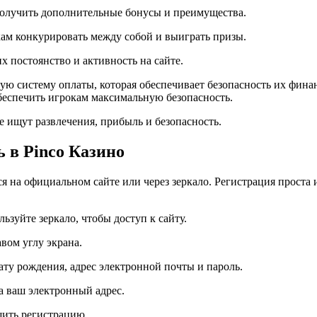
получить дополнительные бонусы и преимущества.
ам конкурировать между собой и выиграть призы.
х постоянство и активность на сайте.
ую систему оплаты, которая обеспечивает безопасность их фина
еспечить игрокам максимальную безопасность.
е ищут развлечения, прибыль и безопасность.
ь в Pinco Казино
ься на официальном сайте или через зеркало. Регистрация прост
зуйте зеркало, чтобы доступ к сайту.
вом углу экрана.
ту рождения, адрес электронной почты и пароль.
а ваш электронный адрес.
шить регистрацию.