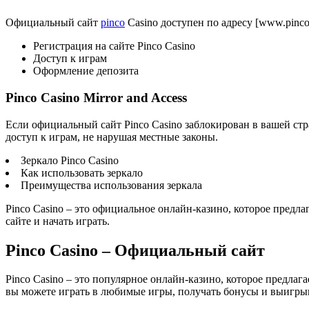
Официальный сайт
pinco
Casino доступен по адресу [www.pinco-
Регистрация на сайте Pinco Casino
Доступ к играм
Оформление депозита
Pinco Casino Mirror and Access
Если официальный сайт Pinco Casino заблокирован в вашей стра
доступ к играм, не нарушая местные законы.
Зеркало Pinco Casino
Как использовать зеркало
Преимущества использования зеркала
Pinco Casino – это официальное онлайн-казино, которое предл
сайте и начать играть.
Pinco Casino – Официальный сайт
Pinco Casino – это популярное онлайн-казино, которое предлаг
вы можете играть в любимые игры, получать бонусы и выигрыв