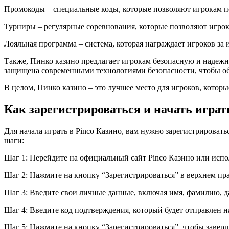
Промокоды – специальные коды, которые позволяют игрокам 
Турниры – регулярные соревнования, которые позволяют игрок
Лояльная программа – система, которая награждает игроков за и
Также, Пинко казино предлагает игрокам безопасную и надежн
защищена современными технологиями безопасности, чтобы об
В целом, Пинко казино – это лучшее место для игроков, которы
Как зарегистрироваться и начать играт
Для начала играть в Pinco Казино, вам нужно зарегистрироват
шаги:
Шаг 1: Перейдите на официальный сайт Pinco Казино или исполь
Шаг 2: Нажмите на кнопку “Зарегистрироваться” в верхнем пра
Шаг 3: Введите свои личные данные, включая имя, фамилию, да
Шаг 4: Введите код подтверждения, который будет отправлен н
Шаг 5: Нажмите на кнопку “Зарегистрироваться”, чтобы завер