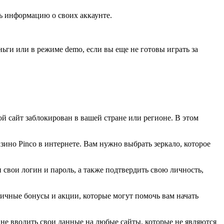
ть информацию о своих аккаунте.
ьги или в режиме demo, если вы еще не готовы играть за
ой сайт заблокирован в вашей стране или регионе. В этом
зино Pinco в интернете. Вам нужно выбрать зеркало, которое
и свои логин и пароль, а также подтвердить свою личность,
личные бонусы и акции, которые могут помочь вам начать
 не вводить свои данные на любые сайты, которые не являются