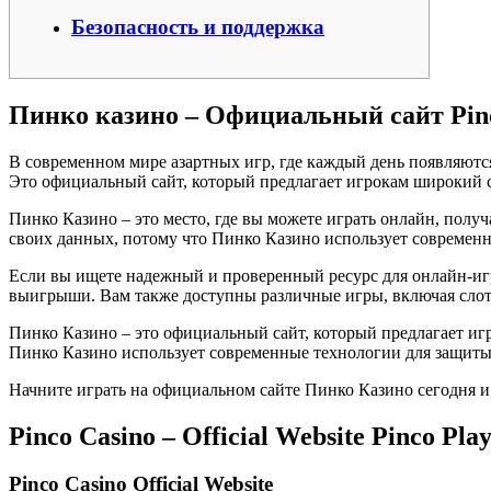
Безопасность и поддержка
Пинко казино – Официальный сайт Pinco
В современном мире азартных игр, где каждый день появляютс
Это официальный сайт, который предлагает игрокам широкий сп
Пинко Казино – это место, где вы можете играть онлайн, полу
своих данных, потому что Пинко Казино использует современ
Если вы ищете надежный и проверенный ресурс для онлайн-игр
выигрыши. Вам также доступны различные игры, включая слоты
Пинко Казино – это официальный сайт, который предлагает иг
Пинко Казино использует современные технологии для защит
Начните играть на официальном сайте Пинко Казино сегодня 
Pinco Casino – Official Website Pinco Pla
Pinco Casino Official Website