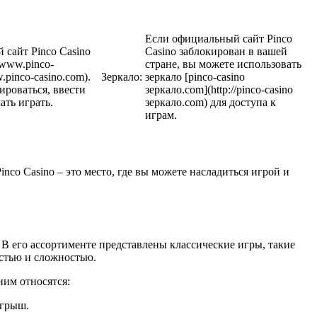
Если официальный сайт Pinco
 сайт Pinco Casino
Casino заблокирован в вашей
[www.pinco-
стране, вы можете использовать
w.pinco-casino.com).
Зеркало:
зеркало [pinco-casino
ироваться, ввести
зеркало.com](http://pinco-casino
ать играть.
зеркало.com) для доступа к
играм.
co Casino – это место, где вы можете насладиться игрой и
 его ассортименте представлены классические игры, такие
остью и сложностью.
ним относятся:
игрыш.