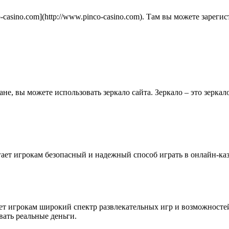
casino.com](http://www.pinco-casino.com). Там вы можете зарегис
не, вы можете использовать зеркало сайта. Зеркало – это зерка
агает игрокам безопасный и надежный способ играть в онлайн-к
ает игрокам широкий спектр развлекательных игр и возможностей 
ать реальные деньги.