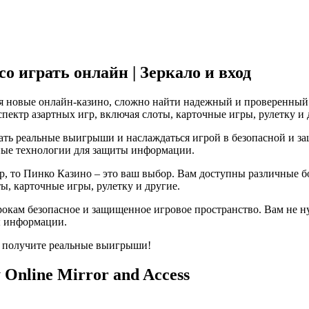
 играть онлайн | Зеркало и вход
я новые онлайн-казино, сложно найти надежный и проверенный 
ектр азартных игр, включая слоты, карточные игры, рулетку и 
чать реальные выигрыши и наслаждаться игрой в безопасной и з
ные технологии для защиты информации.
, то Пинко Казино – это ваш выбор. Вам доступны различные бо
, карточные игры, рулетку и другие.
рокам безопасное и защищенное игровое пространство. Вам не н
ы информации.
и получите реальные выигрыши!
y Online Mirror and Access