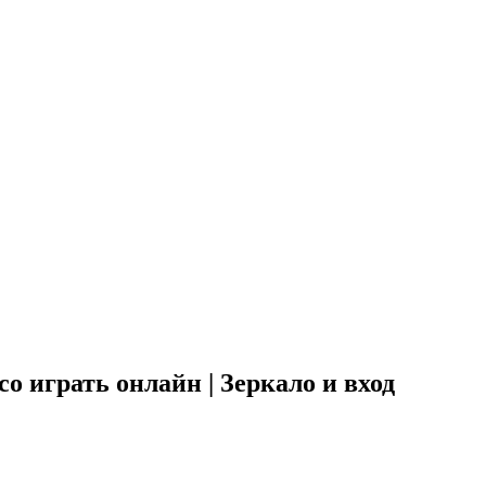
 играть онлайн | Зеркало и вход