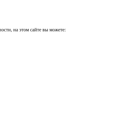
ости, на этом сайте вы можете: