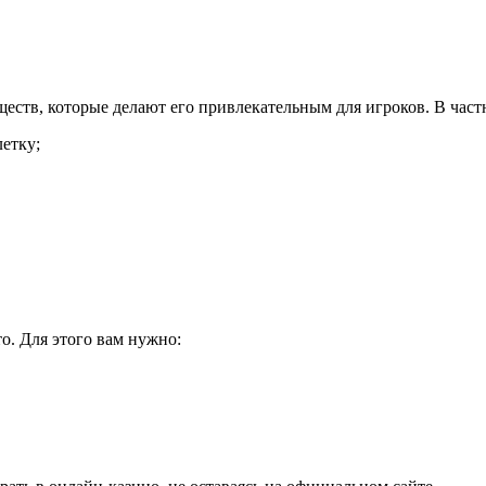
ств, которые делают его привлекательным для игроков. В частн
летку;
о. Для этого вам нужно: