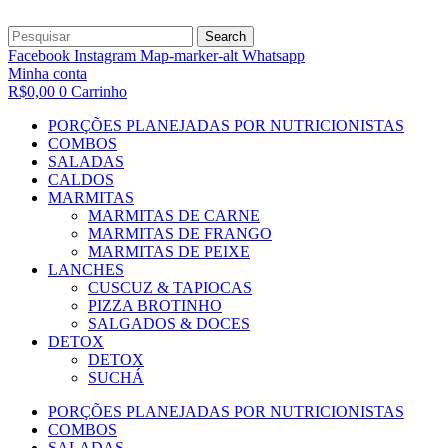
Search
Facebook
Instagram
Map-marker-alt
Whatsapp
Minha conta
R$
0,00
0
Carrinho
PORÇÕES PLANEJADAS POR NUTRICIONISTAS​
COMBOS
SALADAS
CALDOS
MARMITAS
MARMITAS DE CARNE
MARMITAS DE FRANGO
MARMITAS DE PEIXE
LANCHES
CUSCUZ & TAPIOCAS
PIZZA BROTINHO
SALGADOS & DOCES
DETOX
DETOX
SUCHÁ
PORÇÕES PLANEJADAS POR NUTRICIONISTAS​
COMBOS
SALADAS