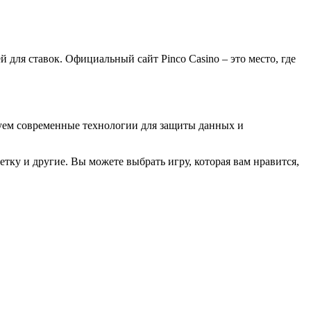
 для ставок. Официальный сайт Pinco Casino – это место, где
зуем современные технологии для защиты данных и
тку и другие. Вы можете выбрать игру, которая вам нравится,