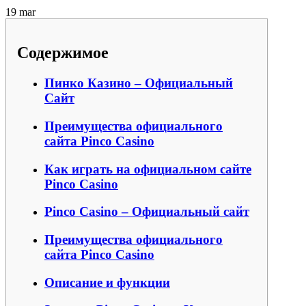
19
mar
Содержимое
Пинко Казино – Официальный
Сайт
Преимущества официального
сайта Pinco Casino
Как играть на официальном сайте
Pinco Casino
Pinco Casino – Официальный сайт
Преимущества официального
сайта Pinco Casino
Описание и функции