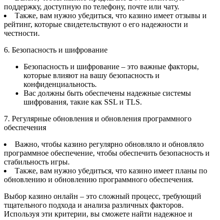
поддержку, доступную по телефону, почте или чату.
Также, вам нужно убедиться, что казино имеет отзывы и
рейтинг, которые свидетельствуют о его надежности и
честности.
6. Безопасность и шифрование
Безопасность и шифрование – это важные факторы,
которые влияют на вашу безопасность и
конфиденциальность.
Вас должны быть обеспечены надежные системы
шифрования, такие как SSL и TLS.
7. Регулярные обновления и обновления программного
обеспечения
Важно, чтобы казино регулярно обновляло и обновляло
программное обеспечение, чтобы обеспечить безопасность и
стабильность игры.
Также, вам нужно убедиться, что казино имеет планы по
обновлению и обновлению программного обеспечения.
Выбор казино онлайн – это сложный процесс, требующий
тщательного подхода и анализа различных факторов.
Используя эти критерии, вы сможете найти надежное и