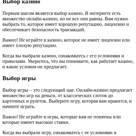
Выбор казино
Первым шагом является выбор казино. В интернете есть
множество онлайн-казино, но не все они равны. Вам нужно
выбрать то, которое имеет хорошую репутацию, лицензию и
обеспечивает безопасность транзакций.
Важно! Не играйте в казино, которое не имеет лицензии или
имеет плохую репутацию.
Когда вы выбрали казино, ознакомьтесь с его условиями и
правилами. Уверитесь, что вы понимаете, как работает казино,
и какие условия он предлагает.
Выбор игры
Выбор игры – это следующий шаг. Онлайн-казино предлагает
множество игр на деньги, от классических слотов до
карточных и рулеток. Выберите игру, которая вам нравится, и
начните играть.
Важно! Не играйте в игры, которые вам не понятны или
которые имеют высокие ставки.
Когда вы выбрали игру, ознакомьтесь с ее условиями и