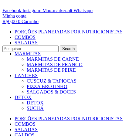
Facebook
Instagram
Map-marker-alt
Whatsapp
Minha conta
R$
0,00
0
Carrinho
PORÇÕES PLANEJADAS POR NUTRICIONISTAS​
COMBOS
SALADAS
CALDOS
Search
MARMITAS
MARMITAS DE CARNE
MARMITAS DE FRANGO
MARMITAS DE PEIXE
LANCHES
CUSCUZ & TAPIOCAS
PIZZA BROTINHO
SALGADOS & DOCES
DETOX
DETOX
SUCHÁ
PORÇÕES PLANEJADAS POR NUTRICIONISTAS​
COMBOS
SALADAS
CALDOS