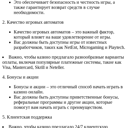
Это обеспечивает безопасность и честность игры, а
также гарантирует возврат средств в случае
необходимости.
2. Качество игровых автоматов
Качество игровых автоматов – это важный фактор,
который влияет на ваше удовлетворение от игры.
Вас должны быть доступны игры от известных
разработчиков, таких как NetEnt, Microgaming и Playtech.
Важно, чтобы казино предлагало разнообразные варианты
оплаты, включая популярные платежные системы, такие как
Visa, Mastercard, Skrill и Neteller.
4. Бонусы и акции
Бонусы и акции – это отличный способ начать играть в
казино онлайн.
Вас должны быть доступны приветственные бонусы,
реферальные программы и другие акции, которые
помогут вам начать играть с преимуществом.
5. Клиентская поддержка
Важно, чтобы казино предлагало 24/7 клиентскую