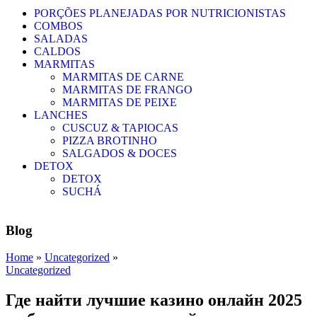
PORÇÕES PLANEJADAS POR NUTRICIONISTAS​
COMBOS
SALADAS
CALDOS
MARMITAS
MARMITAS DE CARNE
MARMITAS DE FRANGO
MARMITAS DE PEIXE
LANCHES
CUSCUZ & TAPIOCAS
PIZZA BROTINHO
SALGADOS & DOCES
DETOX
DETOX
SUCHÁ
Blog
Home
»
Uncategorized
»
Uncategorized
Где найти лучшие казино онлайн 2025