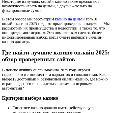
Некоторые из лучших онлайн-казино также предлагают
возможность играть на деньги, а другие – только на
фиксированные суммы.
В этом обзоре мы рассмотрим
казино на деньги
топ-10
онлайн-казино 2025 года, которые проверены и надежны. Мы
рассмотрим их преимущества и недостатки, а также то, что
они предлагают игрокам. Это поможет вам сделать более
информированный выбор, когда будете выбирать онлайн-
казино для игры.
Где найти лучшие казино онлайн 2025:
обзор проверенных сайтов
В поиске лучших онлайн-казино 2025 года игроки
сталкиваются с множеством вариантов и сложностями. Как
выбрать достойный и безопасный онлайн-казино, где можно
играть на деньги и насладиться слотами и игровыми
автоматами?
Критерии выбора казино
Лицензия: казино должно иметь действующую
лицензию от соответствующих органов;