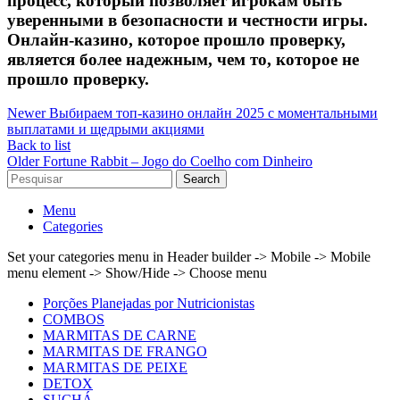
процесс, который позволяет игрокам быть
уверенными в безопасности и честности игры.
Онлайн-казино, которое прошло проверку,
является более надежным, чем то, которое не
прошло проверку.
Newer
Выбираем топ-казино онлайн 2025 с моментальными
выплатами и щедрыми акциями
Back to list
Older
Fortune Rabbit – Jogo do Coelho com Dinheiro
Search
Menu
Categories
Set your categories menu in Header builder -> Mobile -> Mobile
menu element -> Show/Hide -> Choose menu
Porções Planejadas por Nutricionistas
COMBOS
MARMITAS DE CARNE
MARMITAS DE FRANGO
MARMITAS DE PEIXE
DETOX
SUCHÁ