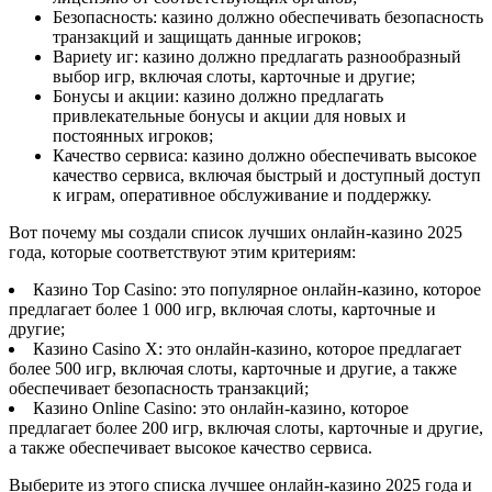
Безопасность: казино должно обеспечивать безопасность
транзакций и защищать данные игроков;
Вариety иг: казино должно предлагать разнообразный
выбор игр, включая слоты, карточные и другие;
Бонусы и акции: казино должно предлагать
привлекательные бонусы и акции для новых и
постоянных игроков;
Качество сервиса: казино должно обеспечивать высокое
качество сервиса, включая быстрый и доступный доступ
к играм, оперативное обслуживание и поддержку.
Вот почему мы создали список лучших онлайн-казино 2025
года, которые соответствуют этим критериям:
Казино Top Casino: это популярное онлайн-казино, которое
предлагает более 1 000 игр, включая слоты, карточные и
другие;
Казино Casino X: это онлайн-казино, которое предлагает
более 500 игр, включая слоты, карточные и другие, а также
обеспечивает безопасность транзакций;
Казино Online Casino: это онлайн-казино, которое
предлагает более 200 игр, включая слоты, карточные и другие,
а также обеспечивает высокое качество сервиса.
Выберите из этого списка лучшее онлайн-казино 2025 года и